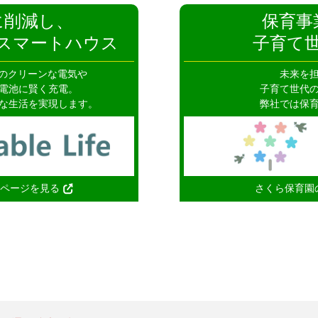
に削減し、
保育事
スマートハウス
子育て
のクリーンな電気や
未来を
電池に賢く充電。
子育て世代
な生活を実現します。
弊社では保
ホームページを見る
さくら保育園