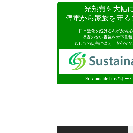
光熱費を大幅
停電から家族を守る
日々進化を続けるAIが
太陽光
深夜の安い電気を
大容量蓄
もしもの災害に備え、
安心安全
Sustainable Lifeの