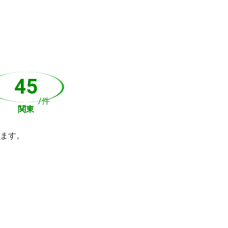
45
/件
関東
ます。