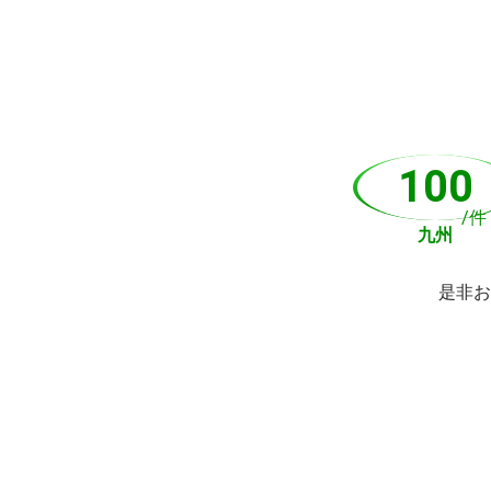
100
/件
九州
是非お