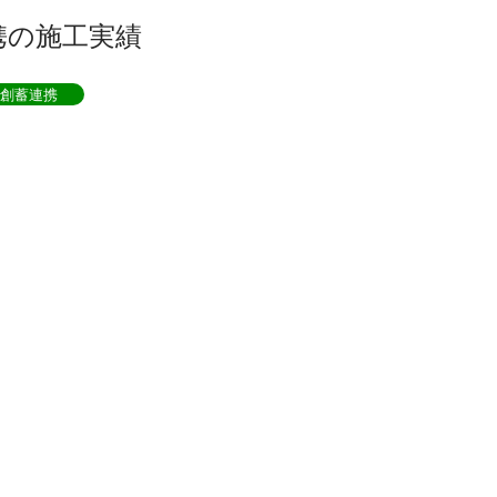
携の施工実績
創蓄連携