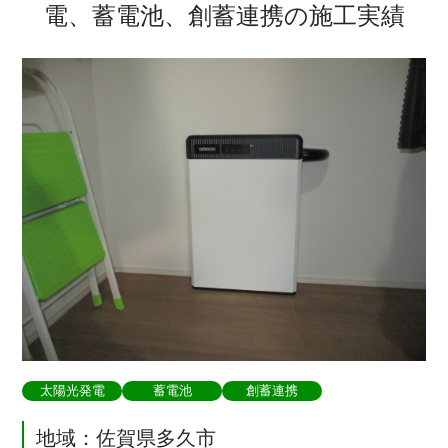
電、蓄電池、創蓄連携の施工実績
太陽光発電
蓄電池
創蓄連携
地域：佐賀県多久市