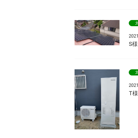
202
S
202
T