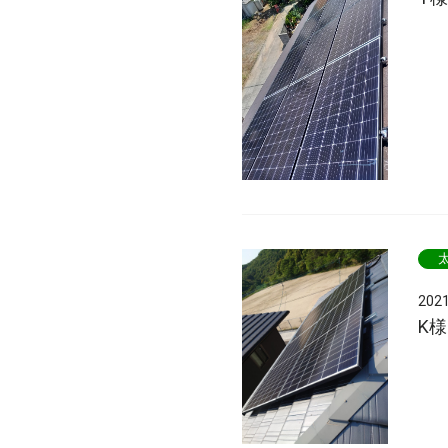
202
K