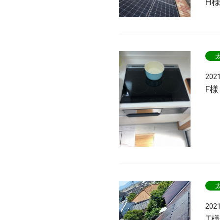
H
202
F
202
T