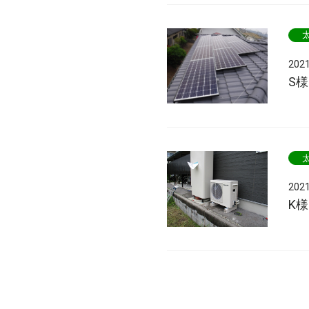
202
S
202
K