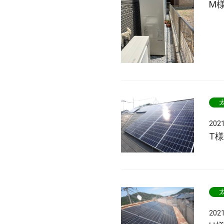
M
202
T
202